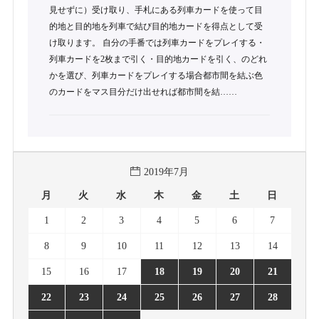
見せずに）受け取り、手札にある列車カードを使って目
的地と目的地を列車で結び目的地カードを得点として受
け取ります。 自分の手番では列車カードをプレイする・
列車カードを2枚まで引く・目的地カードを引く、のどれ
かを選び、列車カードをプレイする場合都市間を結ぶ色
のカードをマス目分だけ出せれば都市間を結……
2019年7月
月
火
水
木
金
土
日
1
2
3
4
5
6
7
8
9
10
11
12
13
14
15
16
17
18
19
20
21
22
23
24
25
26
27
28