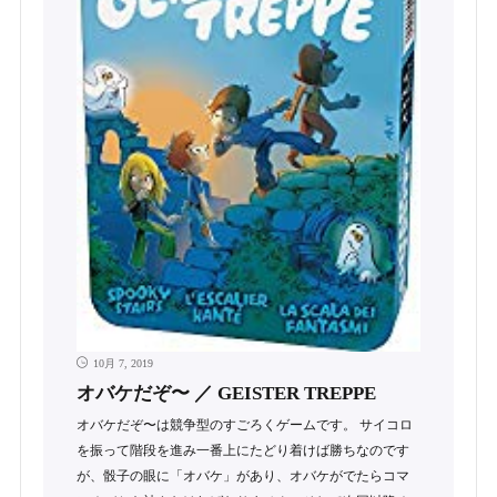
10月 7, 2019
オバケだぞ〜 ／ GEISTER TREPPE
オバケだぞ〜は競争型のすごろくゲームです。 サイコロ
を振って階段を進み一番上にたどり着けば勝ちなのです
が、骰子の眼に「オバケ」があり、オバケがでたらコマ