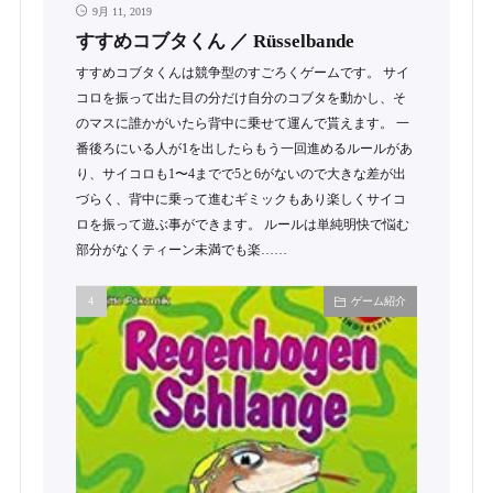
9月 11, 2019
すすめコブタくん ／ Rüsselbande
すすめコブタくんは競争型のすごろくゲームです。 サイ
コロを振って出た目の分だけ自分のコブタを動かし、そ
のマスに誰かがいたら背中に乗せて運んで貰えます。 一
番後ろにいる人が1を出したらもう一回進めるルールがあ
り、サイコロも1〜4までで5と6がないので大きな差が出
づらく、背中に乗って進むギミックもあり楽しくサイコ
ロを振って遊ぶ事ができます。 ルールは単純明快で悩む
部分がなくティーン未満でも楽……
ゲーム紹介