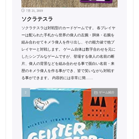
7月 21, 2019
ソクラテスラ
ソクラテスラは対戦型のカードゲームです。 各プレイヤ
ーは配られた手札から世界の偉人の左腕・胴体・右腕を
組み合わせてキメラ偉人を作り出し、その能力値で他プ
レイヤーと対戦します。 ゲーム自体は数字合わせを元に
したシンプルなゲームですが、登場する偉人の名前の断
片、偉人の背景などを組み合わせる事で面白い名前・来
歴のキメラ偉人を作る事ができ、皆で笑いながら対戦す
る事ができます。 内容的には非常に簡……
ゲーム紹介