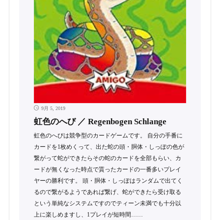
9月 5, 2019
虹色のへび ／ Regenbogen Schlange
虹色のへびは競争型のカードゲームです。 自分の手番に
カードを1枚めくって、出た蛇の頭・胴体・しっぽの色が
繋がって蛇ができたらその蛇のカードを全部もらい、カ
ードが無くなった時点で貰ったカードの一番多いプレイ
ヤーの勝利です。 頭・胴体・しっぽはランダムで出てく
るので繋がるようであれば繋げ、蛇ができたら受け取る
という単純なシステムですのでティーン未満でも十分以
上に楽しめますし、1プレイが短時間……