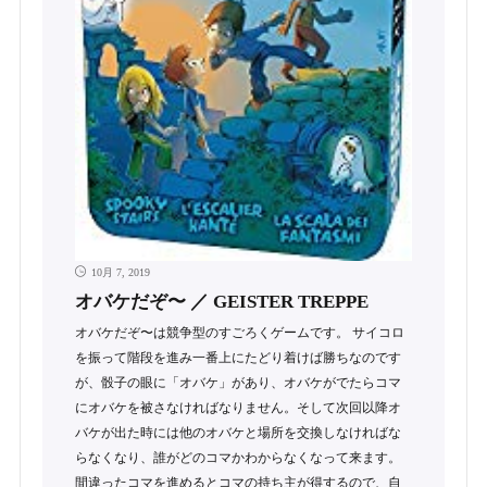
10月 7, 2019
オバケだぞ〜 ／ GEISTER TREPPE
オバケだぞ〜は競争型のすごろくゲームです。 サイコロ
を振って階段を進み一番上にたどり着けば勝ちなのです
が、骰子の眼に「オバケ」があり、オバケがでたらコマ
にオバケを被さなければなりません。そして次回以降オ
バケが出た時には他のオバケと場所を交換しなければな
らなくなり、誰がどのコマかわからなくなって来ます。
間違ったコマを進めるとコマの持ち主が得するので、自