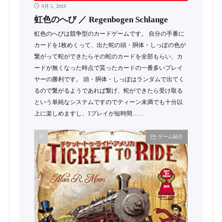
9月 5, 2019
虹色のへび ／ Regenbogen Schlange
虹色のへびは競争型のカードゲームです。 自分の手番に
カードを1枚めくって、出た蛇の頭・胴体・しっぽの色が
繋がって蛇ができたらその蛇のカードを全部もらい、カ
ードが無くなった時点で貰ったカードの一番多いプレイ
ヤーの勝利です。 頭・胴体・しっぽはランダムで出てく
るので繋がるようであれば繋げ、蛇ができたら受け取る
という単純なシステムですのでティーン未満でも十分以
上に楽しめますし、1プレイが短時間……
ゲーム紹介