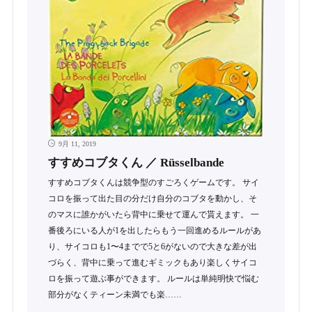
9月 11, 2019
すすめコブタくん ／ Rüsselbande
すすめコブタくんは競争型のすごろくゲームです。 サイ
コロを振って出た目の分だけ自分のコブタを動かし、そ
のマスに誰かがいたら背中に乗せて運んで貰えます。 一
番後ろにいる人が1を出したらもう一回進めるルールがあ
り、サイコロも1〜4までで5と6がないので大きな差が出
づらく、背中に乗って進むギミックもあり楽しくサイコ
ロを振って遊ぶ事ができます。 ルールは単純明快で悩む
部分がなくティーン未満でも楽……