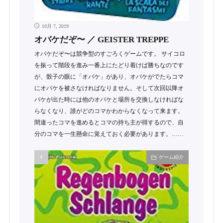
10月 7, 2019
オバケだぞ〜 ／ GEISTER TREPPE
オバケだぞ〜は競争型のすごろくゲームです。 サイコロ
を振って階段を進み一番上にたどり着けば勝ちなのです
が、骰子の眼に「オバケ」があり、オバケがでたらコマ
にオバケを被さなければなりません。そして次回以降オ
バケが出た時には他のオバケと場所を交換しなければな
らなくなり、誰がどのコマかわからなくなって来ます。
間違ったコマを進めるとコマの持ち主が得するので、自
分のコマを一生懸命に覚えておく必要があります。……
ゲーム紹介