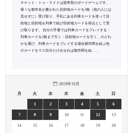
チケット・トゥ・ライドは競争型のボードゲームです。
様々な都市名が書かれた目的地カードを3枚（他の人には
見せずに）受け取り、手札にある列車カードを使って目
的地と目的地を列車で結び目的地カードを得点として受
け取ります。 自分の手番では列車カードをプレイする・
列車カードを2枚まで引く・目的地カードを引く、のどれ
かを選び、列車カードをプレイする場合都市間を結ぶ色
のカードをマス目分だけ出せれば都市間を結……
2019年10月
月
火
水
木
金
土
日
1
2
3
4
5
6
7
8
9
10
11
12
13
14
15
16
17
18
19
20