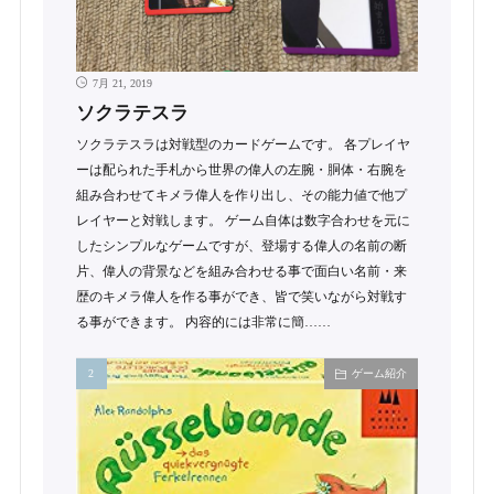
7月 21, 2019
ソクラテスラ
ソクラテスラは対戦型のカードゲームです。 各プレイヤ
ーは配られた手札から世界の偉人の左腕・胴体・右腕を
組み合わせてキメラ偉人を作り出し、その能力値で他プ
レイヤーと対戦します。 ゲーム自体は数字合わせを元に
したシンプルなゲームですが、登場する偉人の名前の断
片、偉人の背景などを組み合わせる事で面白い名前・来
歴のキメラ偉人を作る事ができ、皆で笑いながら対戦す
る事ができます。 内容的には非常に簡……
ゲーム紹介