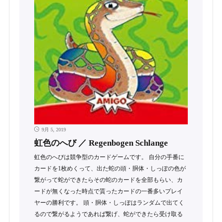
9月 5, 2019
虹色のへび ／ Regenbogen Schlange
虹色のへびは競争型のカードゲームです。 自分の手番に
カードを1枚めくって、出た蛇の頭・胴体・しっぽの色が
繋がって蛇ができたらその蛇のカードを全部もらい、カ
ードが無くなった時点で貰ったカードの一番多いプレイ
ヤーの勝利です。 頭・胴体・しっぽはランダムで出てく
るので繋がるようであれば繋げ、蛇ができたら受け取る