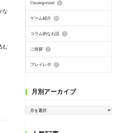
Uncategorized
1
かな
ゲーム紹介
84
コラム的なお話
1
込む
ご挨拶
2
プレイレポ
1
月別アーカイブ
月
別
ア
ー
カ
イ
ブ