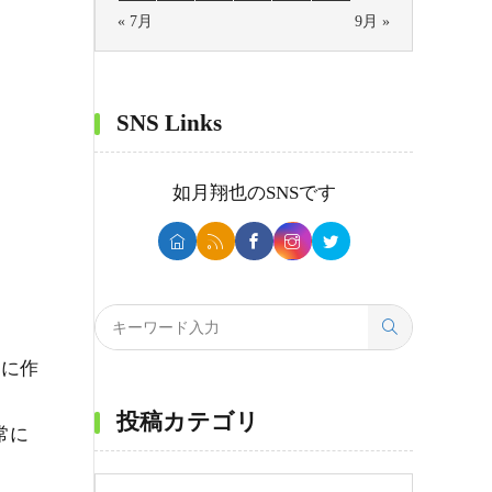
« 7月
9月 »
SNS Links
如月翔也
のSNSです
初に作
投稿カテゴリ
常に