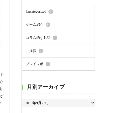
Uncategorized
1
ゲーム紹介
84
コラム的なお話
1
ご挨拶
2
プレイレポ
1
ンド
で
月別アーカイブ
純
差が
月
で
別
ア
ー