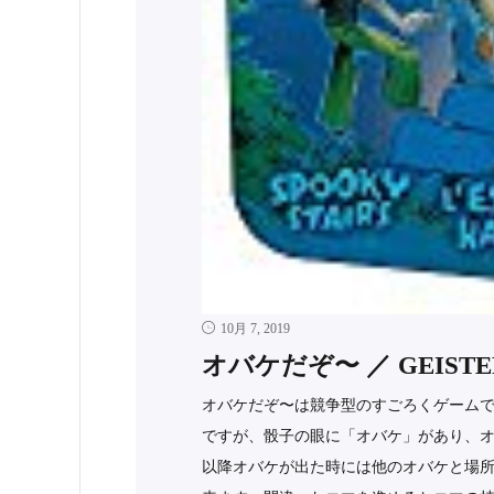
10月 7, 2019
オバケだぞ〜 ／ GEISTER
オバケだぞ〜は競争型のすごろくゲームで
ですが、骰子の眼に「オバケ」があり、
以降オバケが出た時には他のオバケと場