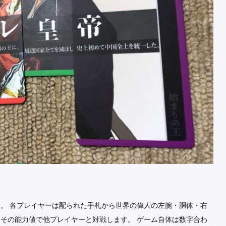
。 各プレイヤーは配られた手札から世界の偉人の左腕・胴体・右
その能力値で他プレイヤーと対戦します。 ゲーム自体は数字合わ