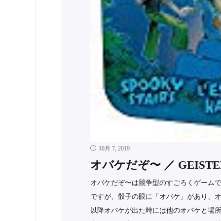
10月 7, 2019
オバケだぞ〜 ／ GEISTER
オバケだぞ〜は競争型のすごろくゲームで
ですが、骰子の眼に「オバケ」があり、
以降オバケが出た時には他のオバケと場