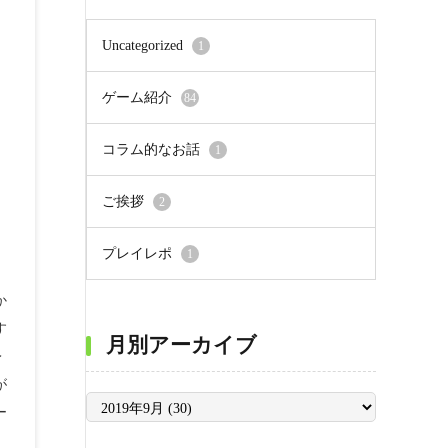
Uncategorized
1
ゲーム紹介
84
コラム的なお話
1
ご挨拶
2
プレイレポ
1
か
す
月別アーカイブ
レ
が
月
ー
別
ア
ー