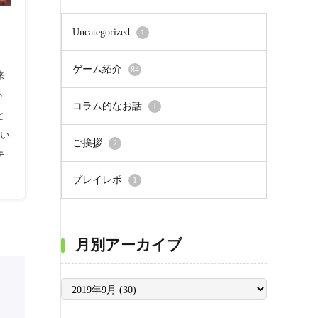
Uncategorized
1
ゲーム紹介
84
来
か
コラム的なお話
1
と
つい
ご挨拶
2
テ
プレイレポ
1
月別アーカイブ
月
別
ア
ー