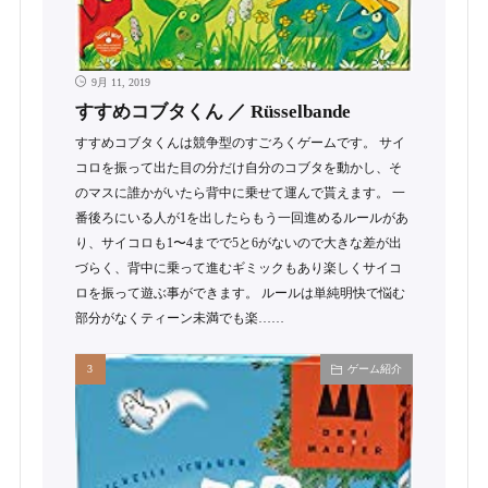
9月 11, 2019
すすめコブタくん ／ Rüsselbande
すすめコブタくんは競争型のすごろくゲームです。 サイ
コロを振って出た目の分だけ自分のコブタを動かし、そ
のマスに誰かがいたら背中に乗せて運んで貰えます。 一
番後ろにいる人が1を出したらもう一回進めるルールがあ
り、サイコロも1〜4までで5と6がないので大きな差が出
づらく、背中に乗って進むギミックもあり楽しくサイコ
ロを振って遊ぶ事ができます。 ルールは単純明快で悩む
部分がなくティーン未満でも楽……
ゲーム紹介