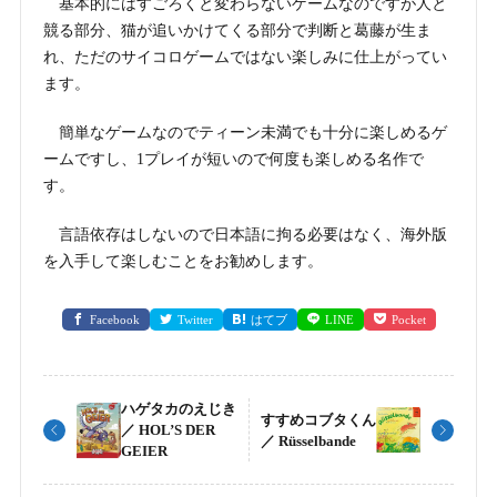
基本的にはすごろくと変わらないゲームなのですが人と
競る部分、猫が追いかけてくる部分で判断と葛藤が生ま
れ、ただのサイコロゲームではない楽しみに仕上がってい
ます。
簡単なゲームなのでティーン未満でも十分に楽しめるゲ
ームですし、1プレイが短いので何度も楽しめる名作で
す。
言語依存はしないので日本語に拘る必要はなく、海外版
を入手して楽しむことをお勧めします。
Facebook
Twitter
はてブ
LINE
Pocket
ハゲタカのえじき
すすめコブタくん
／ HOL’S DER
／ Rüsselbande
GEIER