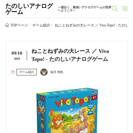
たのしいアナログ
～面白く、奥深いアナログゲームの世界
ゲーム
へようこそ～
ゲーム紹介
ねことねずみの大レース ／ Viva Topo! - た
TOPページ
ねことねずみの大レース ／ Viva
09/10
Topo! - たのしいアナログゲーム
2019
ゲーム紹介
如月 翔也