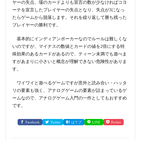
ヤーの失点、場のカードよりも宣言の数が少なければコヨ
ーテを宣言したプレイヤーの失点となり、失点が3になっ
たらゲームから脱落します。それを繰り返して勝ち残った
プレイヤーの勝利です。
基本的にインディアンポーカーなのでルールは難しくな
いのですが、マイナスの数値とカードの値を2倍にする特
殊効果のあるカードがあるので、ティーン未満でも遊べま
すがあまりに小さいと概念が理解できない危険性がありま
す。
ワイワイと遊べるゲームですが意外と読み合い・ハッタ
リの要素も強く、アナログゲームの要素が詰まっているゲ
ームなので、アナログゲーム入門の一作としてもおすすめ
です。
Facebook
Twitter
はてブ
LINE
Pocket