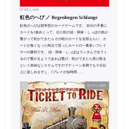
9月 5, 2019
虹色のへび ／ Regenbogen Schlange
虹色のへびは競争型のカードゲームです。 自分の手番に
カードを1枚めくって、出た蛇の頭・胴体・しっぽの色が
繋がって蛇ができたらその蛇のカードを全部もらい、カ
ードが無くなった時点で貰ったカードの一番多いプレイ
ヤーの勝利です。 頭・胴体・しっぽはランダムで出てく
るので繋がるようであれば繋げ、蛇ができたら受け取る
という単純なシステムですのでティーン未満でも十分以
上に楽しめますし、1プレイが短時間……
ゲーム紹介