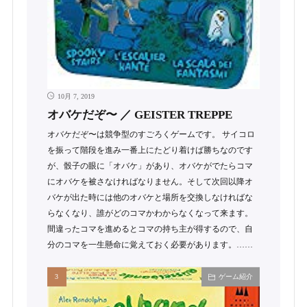
10月 7, 2019
オバケだぞ〜 ／ GEISTER TREPPE
オバケだぞ〜は競争型のすごろくゲームです。 サイコロ
を振って階段を進み一番上にたどり着けば勝ちなのです
が、骰子の眼に「オバケ」があり、オバケがでたらコマ
にオバケを被さなければなりません。そして次回以降オ
バケが出た時には他のオバケと場所を交換しなければな
らなくなり、誰がどのコマかわからなくなって来ます。
間違ったコマを進めるとコマの持ち主が得するので、自
分のコマを一生懸命に覚えておく必要があります。……
ゲーム紹介