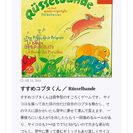
9月 11, 2019
すすめコブタくん ／ Rüsselbande
すすめコブタくんは競争型のすごろくゲームです。 サイ
コロを振って出た目の分だけ自分のコブタを動かし、そ
のマスに誰かがいたら背中に乗せて運んで貰えます。 一
番後ろにいる人が1を出したらもう一回進めるルールがあ
り、サイコロも1〜4までで5と6がないので大きな差が出
づらく、背中に乗って進むギミックもあり楽しくサイコ