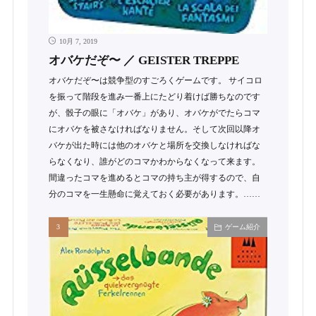
10月 7, 2019
オバケだぞ〜 ／ GEISTER TREPPE
オバケだぞ〜は競争型のすごろくゲームです。 サイコロ
を振って階段を進み一番上にたどり着けば勝ちなのです
が、骰子の眼に「オバケ」があり、オバケがでたらコマ
にオバケを被さなければなりません。そして次回以降オ
バケが出た時には他のオバケと場所を交換しなければな
らなくなり、誰がどのコマかわからなくなって来ます。
間違ったコマを進めるとコマの持ち主が得するので、自
分のコマを一生懸命に覚えておく必要があります。……
ゲーム紹介