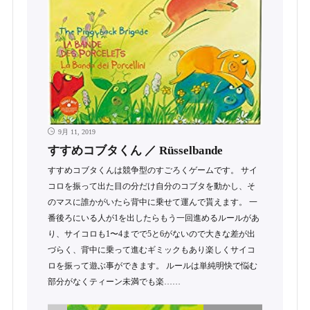
9月 11, 2019
すすめコブタくん ／ Rüsselbande
すすめコブタくんは競争型のすごろくゲームです。 サイ
コロを振って出た目の分だけ自分のコブタを動かし、そ
のマスに誰かがいたら背中に乗せて運んで貰えます。 一
番後ろにいる人が1を出したらもう一回進めるルールがあ
り、サイコロも1〜4までで5と6がないので大きな差が出
づらく、背中に乗って進むギミックもあり楽しくサイコ
ロを振って遊ぶ事ができます。 ルールは単純明快で悩む
部分がなくティーン未満でも楽……